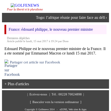
Pour la liberté et le pluralisme
Togo: l’afrique réunie pour faire face au défi de l’
France: édouard philippe, le nouveau premier ministre
Dernieres dépêches
Article publié le lundi, 15 mai 2017 à 19:24 par Doso
Edouard Philippe est le nouveau premier ministre de la France. Il
a ete nommé par Emmanuel Macron ce lundi 15 mai 2017.
Partager cet article sur Facebook
+ Plus d'articles
|
Ecrivez-nous
| Tél.: 00228 70024898 |
[ Basculer vers la version ordinateur ]
Copyright © Golfenews 2014 -
eZONE, Web sites & Apps