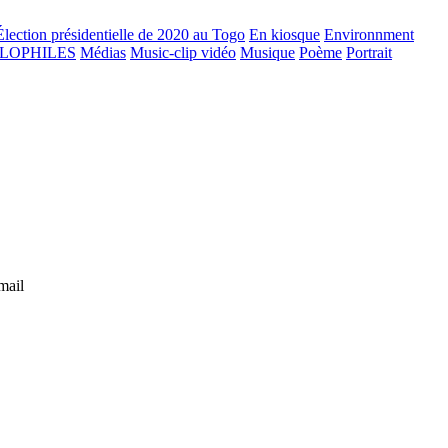
Élection présidentielle de 2020 au Togo
En kiosque
Environnment
GLOPHILES
Médias
Music-clip vidéo
Musique
Poème
Portrait
mail