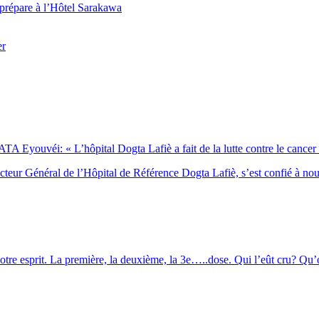
 prépare à l’Hôtel Sarakawa
er
Eyouvéi: « L’hôpital Dogta Lafiè a fait de la lutte contre le cancer l’
eur Général de l’Hôpital de Référence Dogta Lafiè, s’est confié à no
otre esprit. La première, la deuxième, la 3e…..dose. Qui l’eût cru? Qu