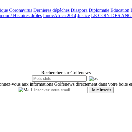
ique
Coronavirus
Dernieres dépêches
Diaspora
Diplomatie
Education
our / Histoires drôles
InnovAfrica 2014
Justice
LE COIN DES AN
Rechercher sur Golfenews
nnez-vous aux informations Golfenews directement dans votre boite e