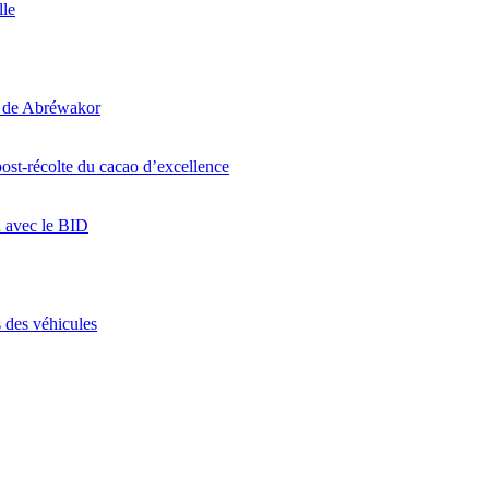
lle
i de Abréwakor
ost-récolte du cacao d’excellence
n avec le BID
 des véhicules