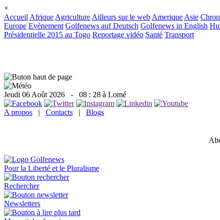
×
Accueil
Afrique
Agriculture
Ailleurs sur le web
Amerique
Asie
Chron
Europe
Evènement
Golfenews auf Deutsch
Golfenews in English
Hum
Présidentielle 2015 au Togo
Reportage vidéo
Santé
Transport
Jeudi 06 Août 2026
- 08 : 28 à Lomé
A propos
|
Contacts
|
Blogs
Abo
Pour la Liberté et le Pluralisme
Rechercher
Newsletters