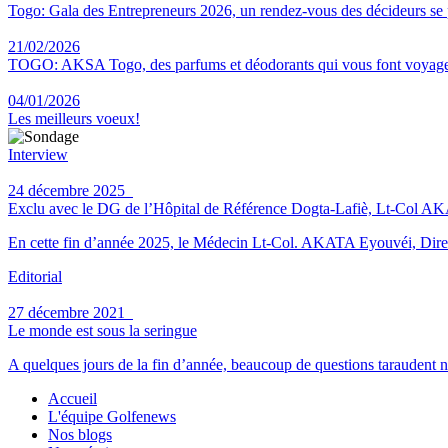
Togo: Gala des Entrepreneurs 2026, un rendez-vous des décideurs se
21/02/2026
TOGO: AKSA Togo, des parfums et déodorants qui vous font voyag
04/01/2026
Les meilleurs voeux!
Interview
24 décembre 2025
Exclu avec le DG de l’Hôpital de Référence Dogta-Lafiè, Lt-Col AKATA 
En cette fin d’année 2025, le Médecin Lt-Col. AKATA Eyouvéi, Direct
Editorial
27 décembre 2021
Le monde est sous la seringue
A quelques jours de la fin d’année, beaucoup de questions taraudent n
Accueil
L'équipe Golfenews
Nos blogs