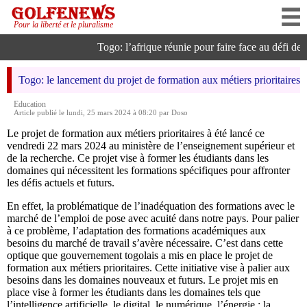
Pour la liberté et le pluralisme
Togo: l’afrique réunie pour faire face au défi de l’i
Togo: le lancement du projet de formation aux métiers prioritaires
Education
Article publié le lundi, 25 mars 2024 à 08:20 par Doso
Le projet de formation aux métiers prioritaires à été lancé ce
vendredi 22 mars 2024 au ministère de l’enseignement supérieur et
de la recherche. Ce projet vise à former les étudiants dans les
domaines qui nécessitent les formations spécifiques pour affronter
les défis actuels et futurs.
En effet, la problématique de l’inadéquation des formations avec le
marché de l’emploi de pose avec acuité dans notre pays. Pour palier
à ce problème, l’adaptation des formations académiques aux
besoins du marché de travail s’avère nécessaire. C’est dans cette
optique que gouvernement togolais a mis en place le projet de
formation aux métiers prioritaires. Cette initiative vise à palier aux
besoins dans les domaines nouveaux et futurs. Le projet mis en
place vise à former les étudiants dans les domaines tels que
l’intelligence artificielle, le digital, le numérique, l’énergie ; la