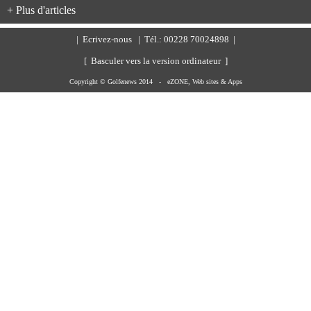
+ Plus d'articles
|
Ecrivez-nous
| Tél.: 00228 70024898 |
[ Basculer vers la version ordinateur ]
Copyright © Golfenews 2014 -
eZONE, Web sites & Apps