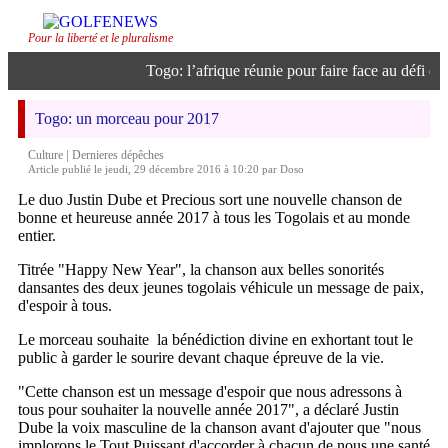
Pour la liberté et le pluralisme
Togo: l’afrique réunie pour faire face au défi de l
Togo: un morceau pour 2017
|
Culture
Dernieres dépêches
Article publié le jeudi, 29 décembre 2016 à 10:20 par Doso
Le duo Justin Dube et Precious sort une nouvelle chanson de
bonne et heureuse année 2017 à tous les Togolais et au monde
entier.
Titrée "Happy New Year", la chanson aux belles sonorités
dansantes des deux jeunes togolais véhicule un message de paix,
d'espoir à tous.
Le morceau souhaite la bénédiction divine en exhortant tout le
public à garder le sourire devant chaque épreuve de la vie.
"Cette chanson est un message d'espoir que nous adressons à
tous pour souhaiter la nouvelle année 2017", a déclaré Justin
Dube la voix masculine de la chanson avant d'ajouter que "nous
implorons le Tout Puissant d'accorder à chacun de nous une santé