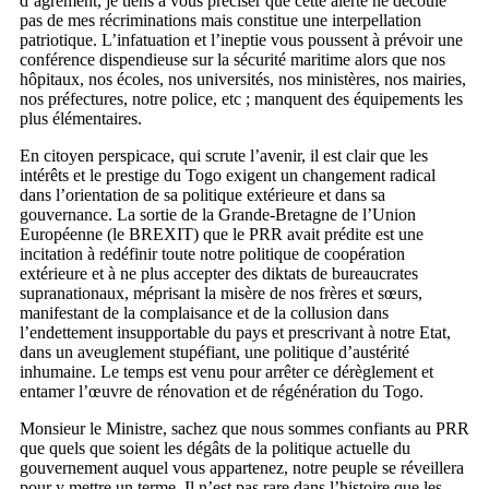
d’agrément, je tiens à vous préciser que cette alerte ne découle
pas de mes récriminations mais constitue une interpellation
patriotique. L’infatuation et l’ineptie vous poussent à prévoir une
conférence dispendieuse sur la sécurité maritime alors que nos
hôpitaux, nos écoles, nos universités, nos ministères, nos mairies,
nos préfectures, notre police, etc ; manquent des équipements les
plus élémentaires.
En citoyen perspicace, qui scrute l’avenir, il est clair que les
intérêts et le prestige du Togo exigent un changement radical
dans l’orientation de sa politique extérieure et dans sa
gouvernance. La sortie de la Grande-Bretagne de l’Union
Européenne (le BREXIT) que le PRR avait prédite est une
incitation à redéfinir toute notre politique de coopération
extérieure et à ne plus accepter des diktats de bureaucrates
supranationaux, méprisant la misère de nos frères et sœurs,
manifestant de la complaisance et de la collusion dans
l’endettement insupportable du pays et prescrivant à notre Etat,
dans un aveuglement stupéfiant, une politique d’austérité
inhumaine. Le temps est venu pour arrêter ce dérèglement et
entamer l’œuvre de rénovation et de régénération du Togo.
Monsieur le Ministre, sachez que nous sommes confiants au PRR
que quels que soient les dégâts de la politique actuelle du
gouvernement auquel vous appartenez, notre peuple se réveillera
pour y mettre un terme. Il n’est pas rare dans l’histoire que les