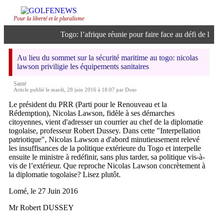
Pour la liberté et le pluralisme
Togo: l’afrique réunie pour faire face au défi de l’inte
Au lieu du sommet sur la sécurité maritime au togo: nicolas
lawson priviligie les équipements sanitaires
Santé
Article publié le mardi, 28 juin 2016 à 18:07 par Doso
Le président du PRR (Parti pour le Renouveau et la
Rédemption), Nicolas Lawson, fidèle à ses démarches
citoyennes, vient d'adresser un courrier au chef de la diplomatie
togolaise, professeur Robert Dussey. Dans cette "Interpellation
patriotique", Nicolas Lawson a d'abord minutieusement relevé
les insuffisances de la politique extérieure du Togo et interpelle
ensuite le ministre à redéfinir, sans plus tarder, sa politique vis-à-
vis de l’extérieur. Que reproche Nicolas Lawson concrètement à
la diplomatie togolaise? Lisez plutôt.
Lomé, le 27 Juin 2016
Mr Robert DUSSEY