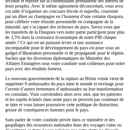
féconde et reposer sur la communauté permanente des intérêts de
leurs peuples. Avec le même agissement déconcertant, vous avez
cru utile d’organiser un concours frivole et superflu, couronné
par un dîner au champagne en l’honneur d’une certaine diaspora,
pour célébrer votre réussite personnelle en compagnie de la
minorité, qui s’accapare des richesses du pays. Savez-vous que
les transferts de la Diaspora vers notre patrie participent pour plus
de 3,5% dans la croissance économique de notre PIB chaque
année ? Ce qui est un puissant levier et une assistance
incomparable pour le développement du pays est pour vous un
gadget d’illustration personnelle et de propagande pour le régime.
Sachez que les diversions diplomatiques du Ministère des
Affaires Etrangères sous votre conduite sont coûteuses pour notre
pays avec des résultats fumeux.
Le nouveau gouvernement de la rupture au Bénin voisin vient de
supprimer 9 ambassades du pays dans le monde et envisage pour
l’avenir d’autres fermetures d’ambassades ou leur transformation
en consulats. Vous conviendrez alors avec moi, que les patriotes
et les esprits éclairés dans notre pays ne peuvent pas continuer de
se taire et vous laisser poursuivre cette politique de distraction,
grosse de conséquences funestes pour le pays.
Sans parler de votre conduite privée dans ce ministère et des
gaspillages des ressources nationales dans des voyages vains ou