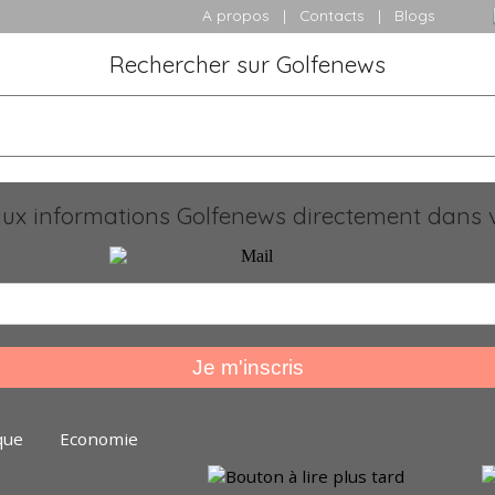
A propos
|
Contacts
|
Blogs
Rechercher sur Golfenews
x informations Golfenews directement dans v
que
Economie