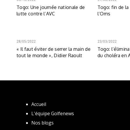
Togo: Une journée nationale de
Togo: fin de l
lutte contre l’AVC
l’Oms
28/05/2022
23/03/2022
« Il faut éviter de serrer la main de
Togo: l’élimina
tout le monde », Didier Raoult
du choléra en A
Accueil
L'équipe Golfenews
Nos blogs