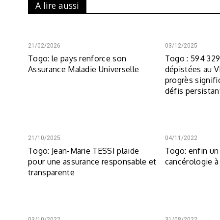
A lire aussi
21/02/2026
03/12/2025
Togo: le pays renforce son
Togo : 594 32
Assurance Maladie Universelle
dépistées au V
progrès signifi
défis persistan
21/10/2025
04/11/2022
Togo: Jean-Marie TESSI plaide
Togo: enfin un
pour une assurance responsable et
cancérologie 
transparente
03/10/2022
31/08/2022