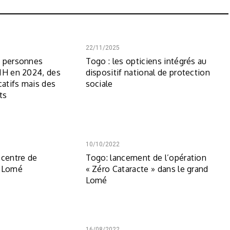
22/11/2025
9 personnes
Togo : les opticiens intégrés au
IH en 2024, des
dispositif national de protection
catifs mais des
sociale
ts
10/10/2022
 centre de
Togo: lancement de l’opération
à Lomé
« Zéro Cataracte » dans le grand
Lomé
16/08/2022