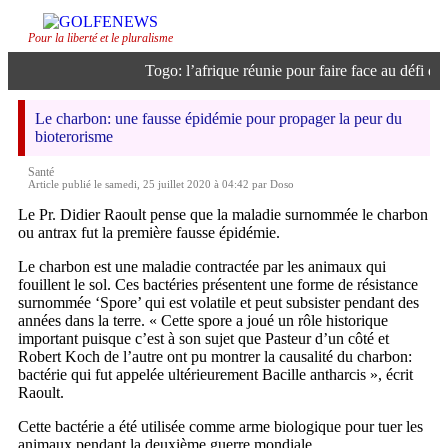
Pour la liberté et le pluralisme
Togo: l’afrique réunie pour faire face au défi de l’
Le charbon: une fausse épidémie pour propager la peur du
bioterorisme
Santé
Article publié le samedi, 25 juillet 2020 à 04:42 par Doso
Le Pr. Didier Raoult pense que la maladie surnommée le charbon
ou antrax fut la première fausse épidémie.
Le charbon est une maladie contractée par les animaux qui
fouillent le sol. Ces bactéries présentent une forme de résistance
surnommée ‘Spore’ qui est volatile et peut subsister pendant des
années dans la terre. « Cette spore a joué un rôle historique
important puisque c’est à son sujet que Pasteur d’un côté et
Robert Koch de l’autre ont pu montrer la causalité du charbon:
bactérie qui fut appelée ultérieurement Bacille antharcis », écrit
Raoult.
Cette bactérie a été utilisée comme arme biologique pour tuer les
animaux pendant la deuxième guerre mondiale.