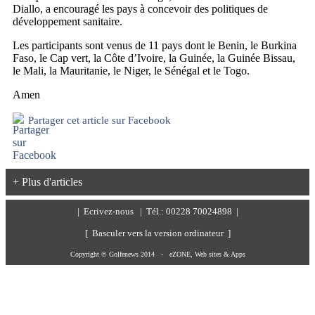
Diallo, a encouragé les pays à concevoir des politiques de
développement sanitaire.
Les participants sont venus de 11 pays dont le Benin, le Burkina
Faso, le Cap vert, la Côte d’Ivoire, la Guinée, la Guinée Bissau,
le Mali, la Mauritanie, le Niger, le Sénégal et le Togo.
Amen
Partager cet article sur Facebook
+ Plus d'articles
|
Ecrivez-nous
| Tél.: 00228 70024898 |
[ Basculer vers la version ordinateur ]
Copyright © Golfenews 2014 -
eZONE, Web sites & Apps